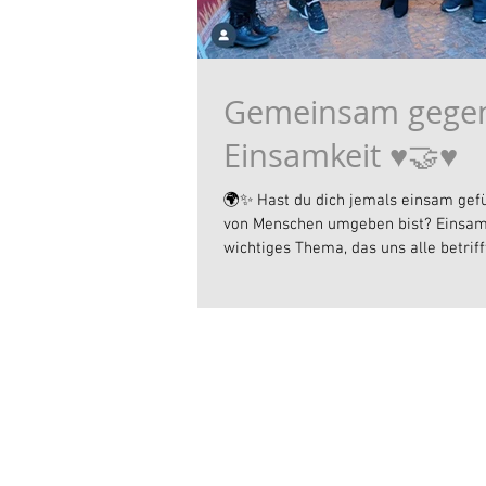
Gemeinsam gege
Einsamkeit ♥️🤝♥️
🌍✨ Hast du dich jemals einsam gefü
von Menschen umgeben bist? Einsamk
wichtiges Thema, das uns alle betrifft.