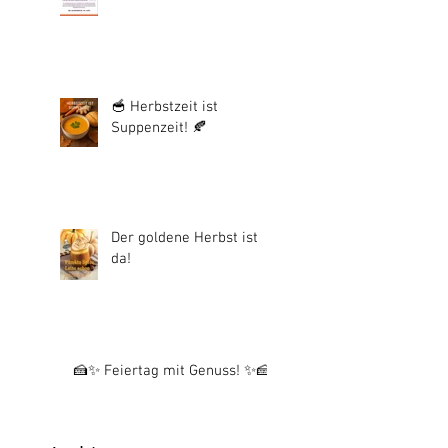
🥣 Herbstzeit ist
Suppenzeit! 🍂
Der goldene Herbst ist
da!
🍰✨ Feiertag mit Genuss! ✨🍰