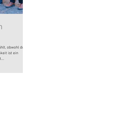
n
hlt, obwohl du
eit ist ein
...