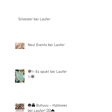
Silvester bei Laufer
Neu! Events bei Laufer
🕸️✨ Es spukt bei Laufer!
✨🕸️
🎃👻 Buhuuu – Halloween
bei Laufer! 🧙‍♀️🦇