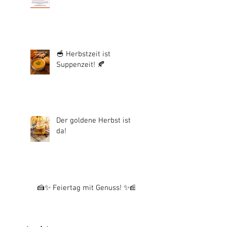
🥣 Herbstzeit ist
Suppenzeit! 🍂
Der goldene Herbst ist
da!
🍰✨ Feiertag mit Genuss! ✨🍰