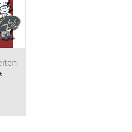
iten
🤩