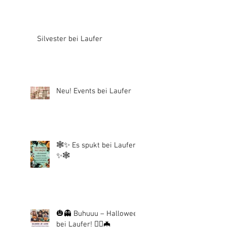
Silvester bei Laufer
Neu! Events bei Laufer
🕸️✨ Es spukt bei Laufer!
✨🕸️
🎃👻 Buhuuu – Halloween
bei Laufer! 🧙‍♀️🦇