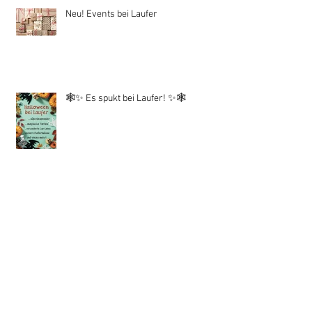
Neu! Events bei Laufer
🕸️✨ Es spukt bei Laufer! ✨🕸️
🎃👻 Buhuuu – Halloween bei Laufer!
🧙‍♀️🦇