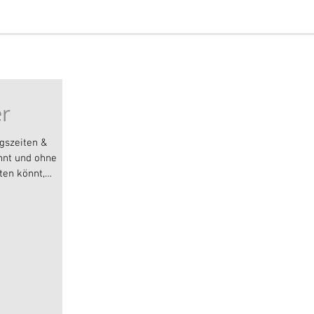
er
ngszeiten &
nnt und ohne
ten könnt,
r wieder unsere
ellungen – das
nehmen wir ab 15
ch bedeutet das:
🥖 Ciabatta &
 zur
nnt ihr