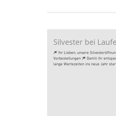
Silvester bei Lauf
🎆 Ihr Lieben, unsere Silvesteröffnu
Vorbestellungen 🎆 Damit ihr entspa
lange Wartezeiten ins neue Jahr star
empfehlen wir euch auch zu Silveste
Vorbestellmöglichkeit. ✨ 🥨 Vorbest
solltet ihr wissen: 🎉 Pfannkuchen 
Stück zur Vorbestellung an → für eu
keine Wartezeiten bei der Abholung 
Stangenbrote nehmen wir ab 1 Stück
Vorbestellung an ☕ Im Café Bistro kö