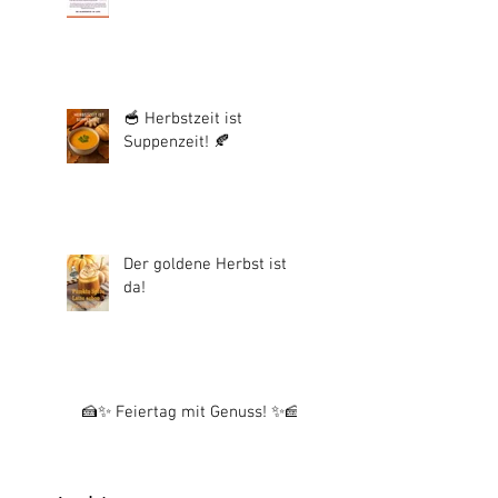
🥣 Herbstzeit ist
Suppenzeit! 🍂
Der goldene Herbst ist
da!
🍰✨ Feiertag mit Genuss! ✨🍰