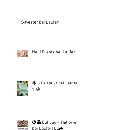
Silvester bei Laufer
Neu! Events bei Laufer
🕸️✨ Es spukt bei Laufer!
✨🕸️
🎃👻 Buhuuu – Halloween
bei Laufer! 🧙‍♀️🦇