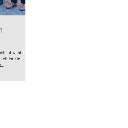
n
hlt, obwohl du
eit ist ein
...