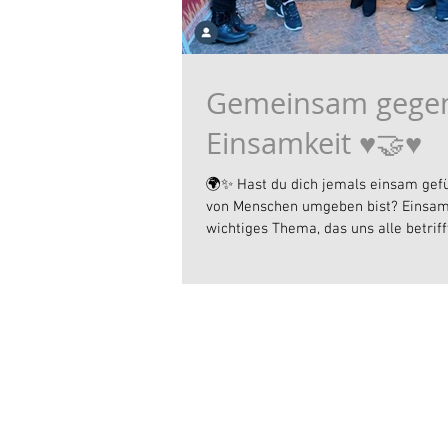
Gemeinsam gege
Einsamkeit ♥️🤝♥️
🌍✨ Hast du dich jemals einsam gefü
von Menschen umgeben bist? Einsamk
wichtiges Thema, das uns alle betrifft.