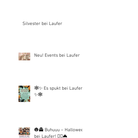
Silvester bei Laufer
Neu! Events bei Laufer
🕸️✨ Es spukt bei Laufer!
✨🕸️
🎃👻 Buhuuu – Halloween
bei Laufer! 🧙‍♀️🦇