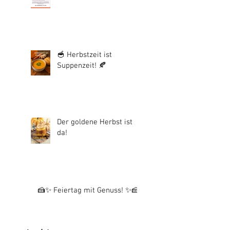
🥣 Herbstzeit ist
Suppenzeit! 🍂
Der goldene Herbst ist
da!
🍰✨ Feiertag mit Genuss! ✨🍰