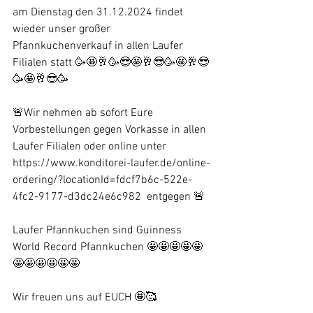
am Dienstag den 31.12.2024 findet 
wieder unser großer 
Pfannkuchenverkauf in allen Laufer 
Filialen statt 🥳🤩🥂🥳😎🤩🥂😎🥳🤩🥂😎
🥳🤩🥂😎🥳
🚨Wir nehmen ab sofort Eure 
Vorbestellungen gegen Vorkasse in allen 
Laufer Filialen oder online unter 
https://www.konditorei-laufer.de/online-
ordering/?locationId=fdcf7b6c-522e-
4fc2-9177-d3dc24e6c982  entgegen 🚨
Laufer Pfannkuchen sind Guinness 
World Record Pfannkuchen 🤩🤩🤩🤩🤩
🤩🤩🤩🤩🤩🤩
Wir freuen uns auf EUCH 🤩🥰