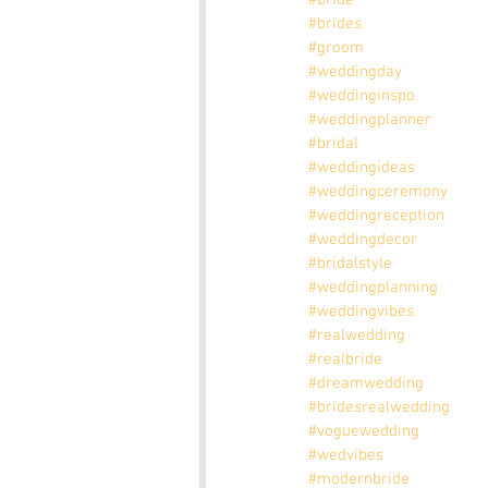
#bride
#brides
#groom
#weddingday
#weddinginspo
#weddingplanner
#bridal
#weddingideas
#weddingceremony
#weddingreception
#weddingdecor
#bridalstyle
#weddingplanning
#weddingvibes
#realwedding
#realbride
#dreamwedding
#bridesrealwedding
#voguewedding
#wedvibes
#modernbride