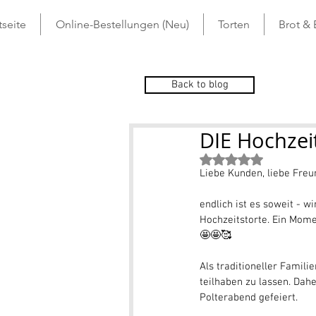
tseite
Online-Bestellungen (Neu)
Torten
Brot &
Back to blog
DIE Hochzeit
Mit NaN von 5 St
Liebe Kunden, liebe Freu
endlich ist es soweit - 
Hochzeitstorte. Ein Mome
🤩🤩🥰
Als traditioneller Famil
teilhaben zu lassen. Da
Polterabend gefeiert.