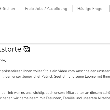
 Brötchen
Freie Jobs / Ausbildung
Häufige Fragen
storte 🥰
ernen bewertet.
nde,
wir präsentieren Ihnen voller Stolz ein Video vom Anschneiden unsere
nt, den unser Junior Chef Patrick Seefluth und seine Leonie mit Ihne
ienbetrieb war es uns wichtig, auch unsere Mitarbeiter an diesem sch
her haben wir gemeinsam mit Freunden, Familie und unserem Mitarbe