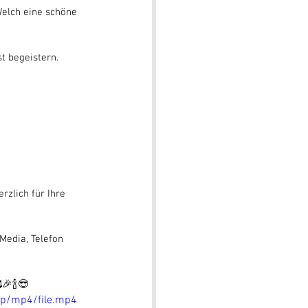
Welch eine schöne 
t begeistern.
rzlich für Ihre 
Media, Telefon 
🎉🍾😎
0p/mp4/file.mp4