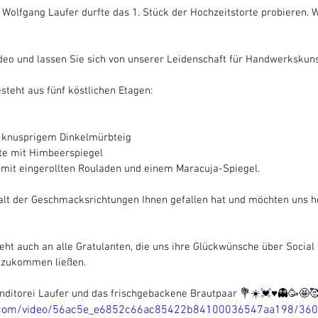
 Wolfgang Laufer durfte das 1. Stück der Hochzeitstorte probieren. 
ideo und lassen Sie sich von unserer Leidenschaft für Handwerkskuns
steht aus fünf köstlichen Etagen:
 knusprigem Dinkelmürbteig
rte mit Himbeerspiegel
 mit eingerollten Rouladen und einem Maracuja-Spiegel.
falt der Geschmacksrichtungen Ihnen gefallen hat und möchten uns he
ht auch an alle Gratulanten, die uns ihre Glückwünsche über Social 
 zukommen ließen.
nditorei Laufer und das frischgebackene Brautpaar 💐☀️💓♥️👻🥳🤩
tic.com/video/56ac5e_e6852c66ac85422b84100036547aa198/36