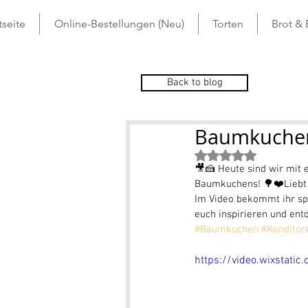
tseite
Online-Bestellungen (Neu)
Torten
Brot &
Back to blog
Baumkuchen
Mit NaN von 5 St
🎥🍰 Heute sind wir mit 
Baumkuchens! 🌳❤️Liebt 
Im Video bekommt ihr spa
euch inspirieren und ent
#Baumkuchen
#Konditor
https://video.wixstat