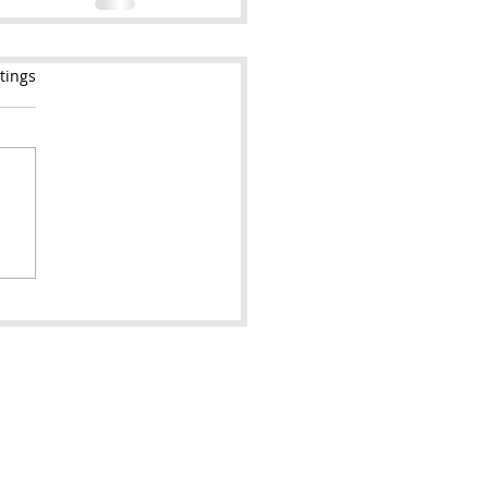
tings
Impressum
AGB´s
ung