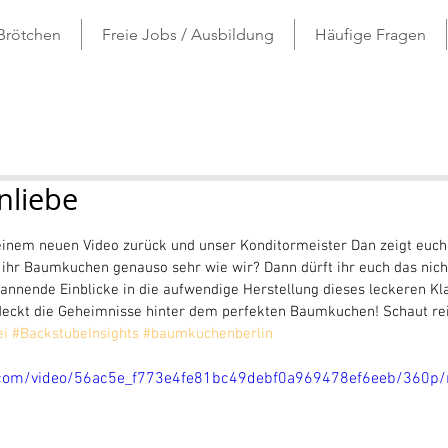
 Brötchen
Freie Jobs / Ausbildung
Häufige Fragen
liebe
ernen bewertet.
einem neuen Video zurück und unser Konditormeister Dan zeigt euch 
ihr Baumkuchen genauso sehr wie wir? Dann dürft ihr euch das nich
nnende Einblicke in die aufwendige Herstellung dieses leckeren Kla
deckt die Geheimnisse hinter dem perfekten Baumkuchen! Schaut rei
ei
#BackstubeInsights
#baumkuchenberlin
ic.com/video/56ac5e_f773e4fe81bc49debf0a969478ef6eeb/360p