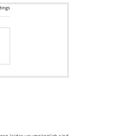
tings
Impressum
AGB´s
ung
Barriere-Freiheit (einfach)