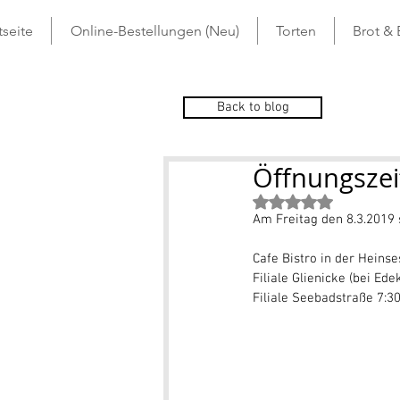
tseite
Online-Bestellungen (Neu)
Torten
Brot &
Back to blog
Öffnungszei
Mit NaN von 5 St
Am Freitag den 8.3.2019 s
Cafe Bistro in der Heinse
Filiale Glienicke (bei Ede
Filiale Seebadstraße 7:3