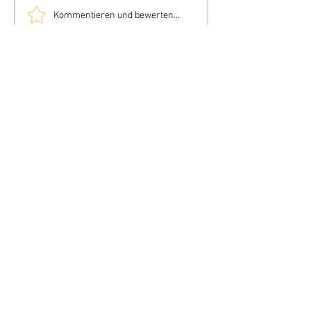
Kommentieren und bewerten...
Impressum
Datenschutzerklärung
Barriere-Freiheit (einfach)
Barriere-Freiheit
AGB´s