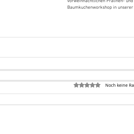
vorweihnachtlichen Pralinen- und
Baumkuchenworkshop in unserer 
Mit 0 von 5 Sternen bewertet.
Noch keine Ra