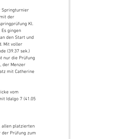
 Springturnier 
it der 
pringprüfung Kl. 
 Es gingen 
an den Start und 
 Mit voller 
de (39.37 sek.) 
t nur die Prüfung 
 der Menzer 
latz mit Catherine 
ricke vom 
it Idalgo 7 (41.05 
allen platzierten 
r der Prüfung zum 