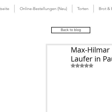
tseite
Online-Bestellungen (Neu)
Torten
Brot &
Back to blog
Max-Hilmar 
Laufer in Pa
Mit NaN von 5 St